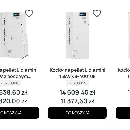
a pellet Lidia mini
Kocioł na pellet Lidia mini
Kocioł
W z bocznym
15kW KB-400108
1
asobnikiem
KOZLUSAN
KOZLUSAN
 538,60 zł
14 609,45 zł
a
Cena
C
 820,00 zł
11 877,60 zł
a
Cena
O KOSZYKA
DO KOSZYKA