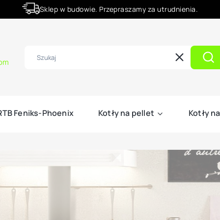
Sklep w budowie. Przepraszamy za utrudnienia.
Rabaty -50% na wybrane produkty
com
Wyczyść
Szu
 RTB Feniks-Phoenix
Kotły na pellet
Kotły na