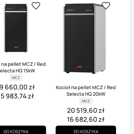
 na pellet MCZ / Red
electa HQ 15kW
MCZ
9 660,00 zł
ena
Kocioł na pellet MCZ / Red
Selecta HQ 20kW
15 983,74 zł
ena
MCZ
20 519,60 zł
Cena
16 682,60 zł
Cena
DO KOSZYKA
DO KOSZYKA