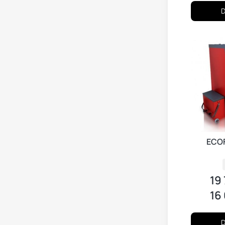
D
ECOF
19
Cen
16
Cena
D