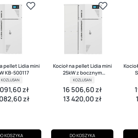
a pellet Lidia mini
Kocioł na pellet Lidia mini
Kocioł
W KB-500117
25kW z bocznym
S
zasobnikiem
KOZLUSAN
KOZLUSAN
 091,60 zł
16 506,60 zł
1
na
Cena
C
 082,60 zł
13 420,00 zł
Cena
C
O KOSZYKA
DO KOSZYKA