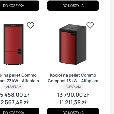
DO KOSZYKA
DO KOSZYKA
 Commo
Kocioł na pellet Commo
ct 23 kW – Alfaplam
Compact 15 kW – Alfaplam
ALFAPLAM
ALFAPLAM
15 458,00 zł
13 790,00 zł
ena
Cena
12 567,48 zł
11 211,38 zł
ena
Cena
DO KOSZYKA
DO KOSZYKA