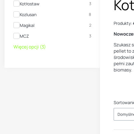
Kot
Kotłostaw
3
Kozlusan
8
Produkty:
Magikal
2
Nowoczes
MCZ
3
Szukasz s
Więcej opcji (3)
pellet to
środowisk
pełni zau
biomasy.
Sortowani
Domyśln