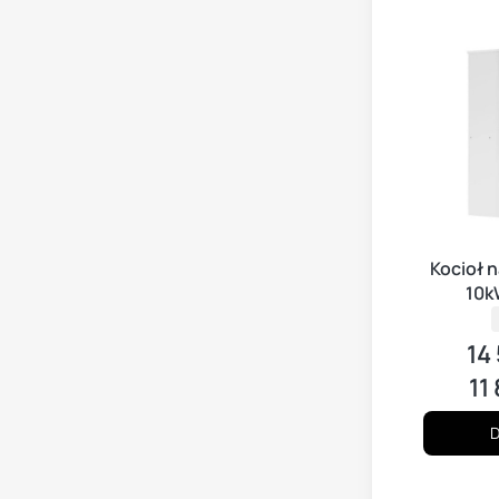
Kocioł n
10k
z
14
Cen
11
Cen
D