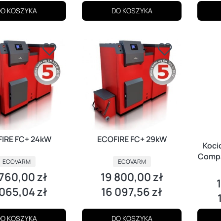
O KOSZYKA
DO KOSZYKA
IRE FC+ 24kW
ECOFIRE FC+ 29kW
Kocioł na pellet
Compa
ECOVARM
ECOVARM
 760,00 zł
19 800,00 zł
a
Cena
C
 065,04 zł
16 097,56 zł
Cena
C
O KOSZYKA
DO KOSZYKA