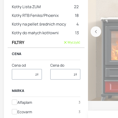
Kotły Lista ZUM
22
Kotły RTB Feniks/Phoenix
18
Kotły na pellet średnich mocy
4
Kotły do małych kotłowni
13
FILTRY
Wyczyść
CENA
Cena od
Cena do
zł
zł
MARKA
Marka
Alfaplam
3
Ecovarm
3