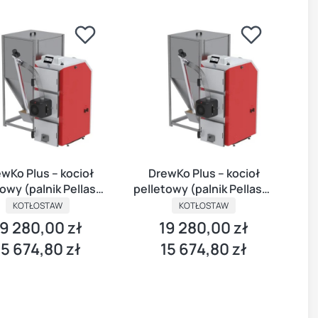
wKo Plus – kocioł
DrewKo Plus – kocioł
owy (palnik PellasX)
pelletowy (palnik PellasX)
18kW
24kW
KOTŁOSTAW
KOTŁOSTAW
19 280,00 zł
19 280,00 zł
ena
Cena
15 674,80 zł
15 674,80 zł
ena
Cena