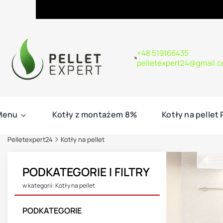
+48 519166435
pelletexpert24@gmail.
Menu
Kotły z montażem 8%
Kotły na pellet
Pelletexpert24
Kotły na pellet
PODKATEGORIE I FILTRY
w kategorii: Kotły na pellet
PODKATEGORIE