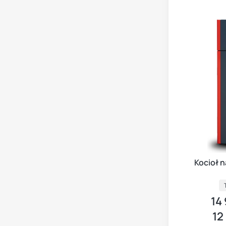
Kocioł 
14
Cen
12
Cen