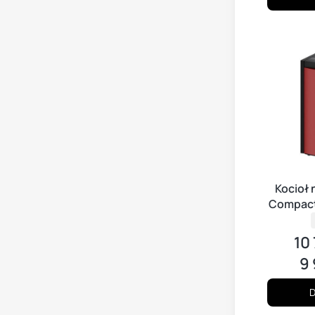
Kocioł
Compact 
10
Cen
9 
Cen
D