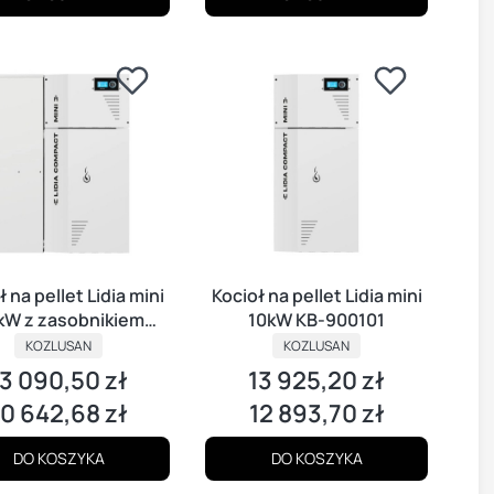
 na pellet Lidia mini
Kocioł na pellet Lidia mini
kW z zasobnikiem
10kW KB-900101
bocznym
KOZLUSAN
KOZLUSAN
13 090,50 zł
13 925,20 zł
ena
Cena
10 642,68 zł
12 893,70 zł
ena
Cena
DO KOSZYKA
DO KOSZYKA