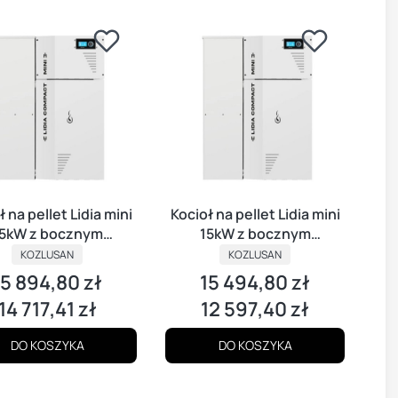
 na pellet Lidia mini
Kocioł na pellet Lidia mini
5kW z bocznym
15kW z bocznym
zasobnikiem
zasobnikiem
KOZLUSAN
KOZLUSAN
15 894,80 zł
15 494,80 zł
ena
Cena
14 717,41 zł
12 597,40 zł
Cena
Cena
DO KOSZYKA
DO KOSZYKA