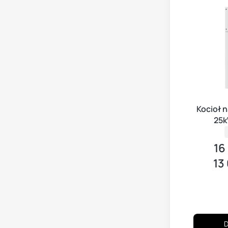
Kocioł n
25k
16
Ce
13
Cena
D