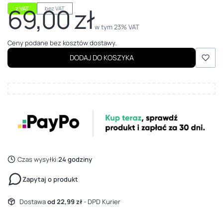
69,00 zł
z VAT
bez VAT
Cena
w tym 23% VAT
w tym
23%
VAT
Ceny podane bez kosztów dostawy.
DODAJ DO KOSZYKA
Czas wysyłki:
24 godziny
Zapytaj o produkt
Dostawa
od 22,99 zł
- DPD Kurier