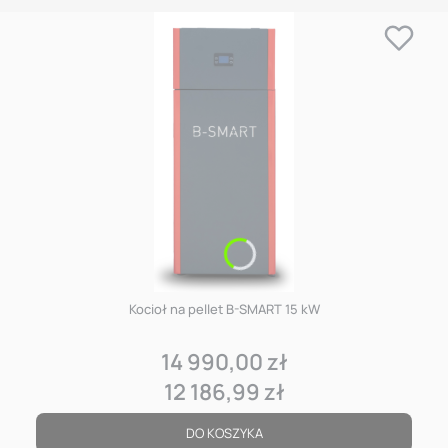
Kocioł na pellet B-SMART 15 kW
14 990,00 zł
Cena
12 186,99 zł
Cena
DO KOSZYKA