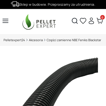
Sklep w budowie. Przepraszamy za utrudnienia.
Rabaty -50% na wybrane produkty
Produ
Otwórz wyszukiwarkę
Pelletexpert24
Akcesoria
Części zamienne NBE Feniks Blackstar