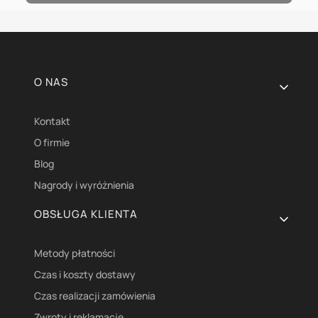
Linki w stopce
O NAS
Kontakt
O firmie
Blog
Nagrody i wyróżnienia
OBSŁUGA KLIENTA
Metody płatności
Czas i koszty dostawy
Czas realizacji zamówienia
Zwroty i reklamacje