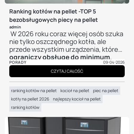
Ranking kotłów na pellet -TOP 5
bezobsługowych piecy na pellet
admin
W 2026 roku coraz więcej osób szuka
nie tylko oszczędnego kotła, ale
przede wszystkim urządzenia, które
ograniczy obsługę do minimum
.
PORADY
09-04-2026
Liczy się już nie sama moc czy cena,
ale to, czy kocioł sam zadba o
CZYTAJ CAŁOŚĆ
czystość, ograniczy wybieranie
popiołu, pozwoli sterować pracą
ranking kotłów na pellet
kocioł na pellet
piec na pellet
przez internet i nie będzie wymagał
kotły na pellet 2026
najlepszy kocioł na pellet
ciągłych wizyt w kotłowni. Właśnie
ranking kotłów
dlatego ten ranking układamy nie
według marketingowych haseł, ale
według pięciu konkretnych kryteriów: