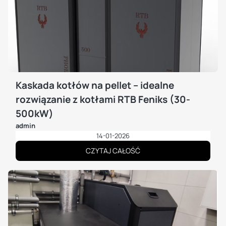
odpopielanie, internet, wymiennik,
czyszczenie i ogólna
bezobsługowość
.
Kaskada kotłów na pellet – idealne
rozwiązanie z kotłami RTB Feniks (30-
500kW)
admin
14-01-2026
CZYTAJ CAŁOŚĆ