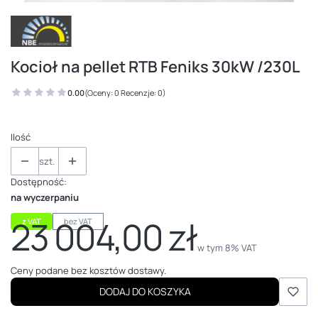
Kocioł na pellet RTB Feniks 30kW /230L
0.00
(Oceny: 0 Recenzje: 0)
Ilość
szt.
Dostępność:
na wyczerpaniu
23 004,00 zł
z VAT
bez VAT
Cena
w tym 8% VAT
w tym
8%
VAT
Ceny podane bez kosztów dostawy.
DODAJ DO KOSZYKA