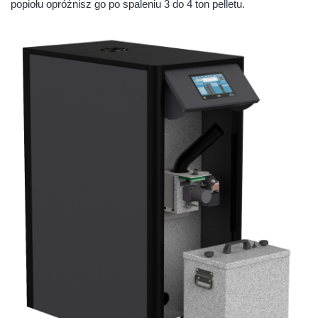
popiołu opróżnisz go po spaleniu 3 do 4 ton pelletu.