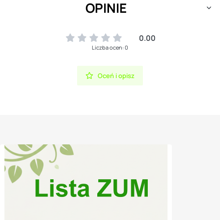
OPINIE
0.00
Liczba ocen: 0
Oceń i opisz