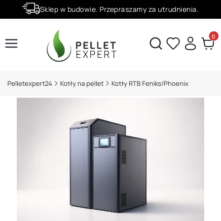
Sklep w budowie. Przepraszamy za utrudnienia.
Rabaty -50% na wybrane produkty
Produ
Otwórz wyszukiwarkę
Pelletexpert24
Kotły na pellet
Kotły RTB Feniks/Phoenix