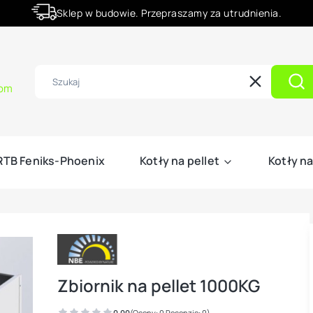
Sklep w budowie. Przepraszamy za utrudnienia.
Rabaty -50% na wybrane produkty
com
Wyczyść
Szu
 RTB Feniks-Phoenix
Kotły na pellet
Kotły na
Zbiornik na pellet 1000KG
0.00
(Oceny: 0 Recenzje: 0)