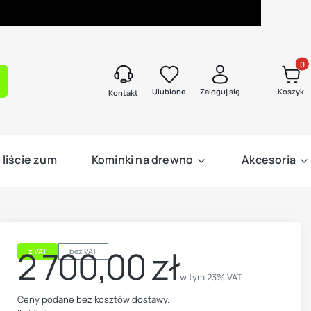
Produk
kaj
Ulubione
Zaloguj się
Koszyk
Kontakt
 liście zum
Kominki na drewno
Akcesoria
2 700,00 zł
z VAT
bez VAT
Cena
w tym 23% VAT
w tym
23%
VAT
Ceny podane bez kosztów dostawy.