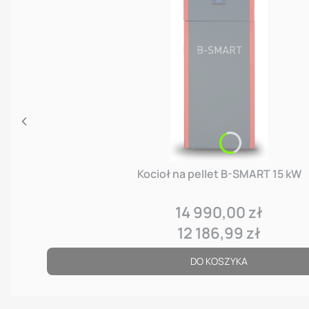
Kocioł na pellet B-SMART 15 kW
14 990,00 zł
Cena
12 186,99 zł
Cena
DO KOSZYKA