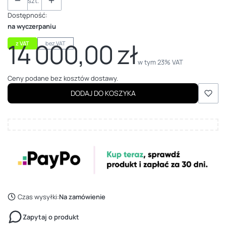
szt.
Dostępność:
na wyczerpaniu
14 000,00 zł
z VAT
bez VAT
Cena
w tym 23% VAT
w tym
23%
VAT
Ceny podane bez kosztów dostawy.
DODAJ DO KOSZYKA
Czas wysyłki:
Na zamówienie
Zapytaj o produkt