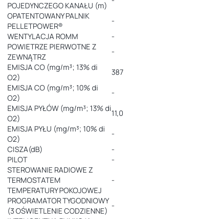
-
POJEDYNCZEGO KANAŁU (m)
OPATENTOWANY PALNIK
-
PELLETPOWER®
WENTYLACJA ROMM
-
POWIETRZE PIERWOTNE Z
-
ZEWNĄTRZ
EMISJA CO (mg/m³; 13% di
387
O2)
EMISJA CO (mg/m³; 10% di
-
O2)
EMISJA PYŁÓW (mg/m³; 13% di
11,0
O2)
EMISJA PYŁU (mg/m³; 10% di
-
O2)
CISZA(dB)
-
PILOT
-
STEROWANIE RADIOWE Z
TERMOSTATEM
-
TEMPERATURY POKOJOWEJ
PROGRAMATOR TYGODNIOWY
-
(3 OŚWIETLENIE CODZIENNE)