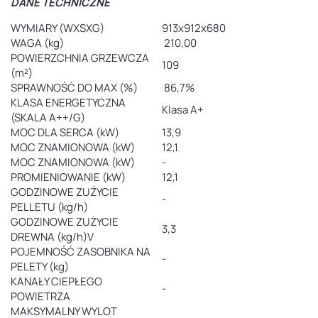
DANE TECHNICZNE
WYMIARY (WXSXG)
913x912x680
WAGA (kg)
210,00
POWIERZCHNIA GRZEWCZA
109
(m²)
SPRAWNOŚĆ DO MAX (%)
86,7%
KLASA ENERGETYCZNA
Klasa A+
(SKALA A++/G)
MOC DLA SERCA (kW)
13,9
MOC ZNAMIONOWA (kW)
12,1
MOC ZNAMIONOWA (kW)
-
PROMIENIOWANIE (kW)
12,1
GODZINOWE ZUŻYCIE
-
PELLETU (kg/h)
GODZINOWE ZUŻYCIE
3,3
DREWNA (kg/h)V
POJEMNOŚĆ ZASOBNIKA NA
-
PELETY (kg)
KANAŁY CIEPŁEGO
-
POWIETRZA
MAKSYMALNY WYLOT