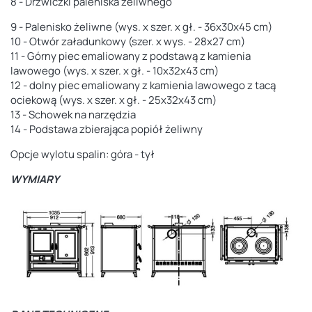
8 - Drzwiczki paleniska żeliwnego
9 - Palenisko żeliwne (wys. x szer. x gł. - 36x30x45 cm)
10 - Otwór załadunkowy (szer. x wys. - 28x27 cm)
11 - Górny piec emaliowany z podstawą z kamienia
lawowego (wys. x szer. x gł. - 10x32x43 cm)
12 - dolny piec emaliowany z kamienia lawowego z tacą
ociekową (wys. x szer. x gł. - 25x32x43 cm)
13 - Schowek na narzędzia
14 - Podstawa zbierająca popiół żeliwny
Opcje wylotu spalin: góra - tył
WYMIARY