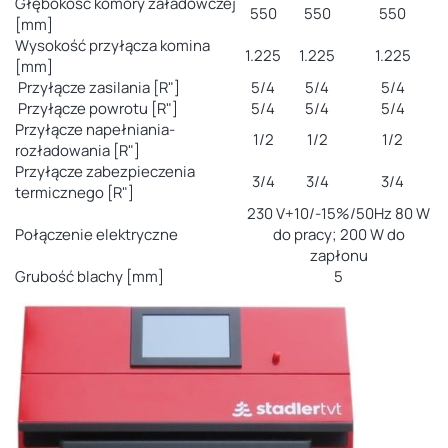
Głębokość komory załadowczej
550
550
550
[mm]
Wysokość przyłącza komina
1.225
1.225
1.225
[mm]
Przyłącze zasilania [R"]
5/4
5/4
5/4
Przyłącze powrotu [R"]
5/4
5/4
5/4
Przyłącze napełniania-
1/2
1/2
1/2
rozładowania [R"]
Przyłącze zabezpieczenia
3/4
3/4
3/4
termicznego [R"]
230 V+10/-15%/50Hz 80 W
Połączenie elektryczne
do pracy; 200 W do
zapłonu
Grubość blachy [mm]
5