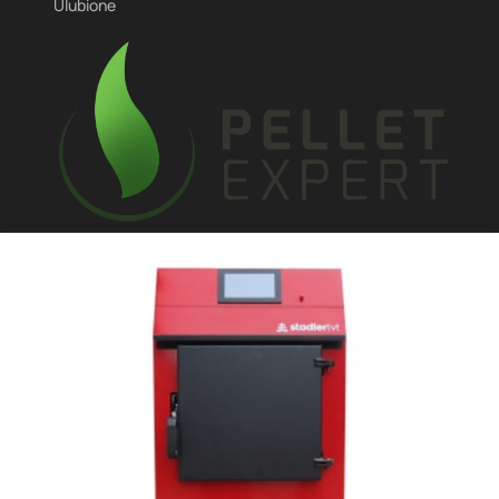
Ulubione
Enecom sp zoo
ul. Mickiewicza 48/50
81-866 Sopot
biuro@pelletexpert.pl
+48 519166435
DODAJ DO KOSZYKA
Produkty w koszyku: 0. Zobacz szczegó