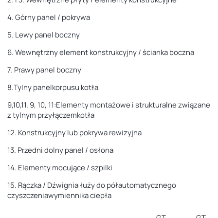
4.
Górny panel / pokrywa
5. Lewy panel boczny
6. Wewnętrzny element konstrukcyjny / ścianka boczna
7. Prawy panel boczny
8.
Tylny panel
korpusu kotła
9,10,11.
9, 10, 11:
Elementy montażowe i strukturalne związane
z
tylnym przyłączem
kotła
12. K
onstrukcyjny lub
pokrywa rewizyjna
13.
Przedni dolny panel / osłona
14. Elementy mocujące / szpilki
15. Rączka / Dźwignia
łuży do
półautomatycznego
czyszczenia
wymiennika ciepła
GT
GT