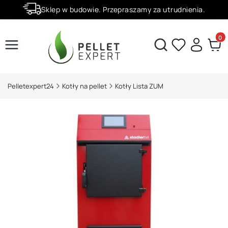
Sklep w budowie. Przepraszamy za utrudnienia.
Rabaty -50% na wybrane produkty
Produ
Otwórz wyszukiwarkę
Pelletexpert24
Kotły na pellet
Kotły Lista ZUM