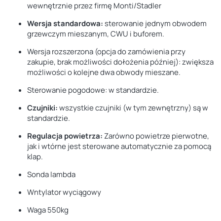
wewnętrznie
przez firmę Monti/Stadler
Wersja standardowa:
sterowanie jednym obwodem
grzewczym mieszanym, CWU i buforem.
Wersja rozszerzona (opcja do zamówienia przy
zakupie, brak możliwości dołożenia później):
zwiększa
możliwości o kolejne dwa obwody mieszane.
Sterowanie pogodowe:
w standardzie.
Czujniki:
wszystkie czujniki (w tym zewnętrzny) są w
standardzie.
Regulacja powietrza:
Zarówno powietrze pierwotne,
jak i wtórne jest sterowane
automatycznie
za pomocą
klap.
Sonda lambda
Wntylator wyciągowy
Waga 550kg