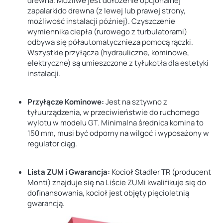
drewna. Możliwe jest dołożenie opcjonalnej
zapalarkido drewna (z lewej lub prawej strony,
możliwość instalacji później). Czyszczenie
wymiennika ciepła (rurowego z turbulatorami)
odbywa się półautomatycznieza pomocą rączki.
Wszystkie przyłącza (hydrauliczne, kominowe,
elektryczne) są umieszczone z tyłukotła dla estetyki
instalacji.
Przyłącze Kominowe:
Jest na sztywno z
tyłuurządzenia, w przeciwieństwie do ruchomego
wylotu w modelu GT. Minimalna średnica komina to
150 mm, musi być odporny na wilgoć i wyposażony w
regulator ciąg.
Lista ZUM i Gwarancja:
Kocioł Stadler TR (producent
Monti) znajduje się na Liście ZUMi kwalifikuje się do
dofinansowania, kocioł jest objęty pięcioletnią
gwarancją.