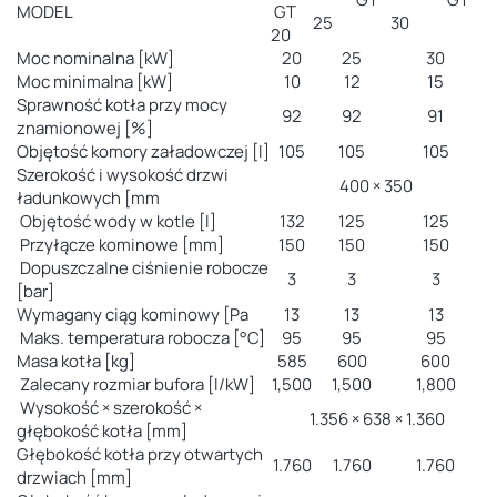
MODEL
GT
25
30
20
Moc nominalna [kW]
20
25
30
Moc minimalna [kW]
10
12
15
Sprawność kotła przy mocy
92
92
91
znamionowej [%]
Objętość komory załadowczej [l]
105
105
105
Szerokość i wysokość drzwi
400 × 350
ładunkowych [mm
Objętość wody w kotle [l]
132
125
125
Przyłącze kominowe [mm]
150
150
150
Dopuszczalne ciśnienie robocze
3
3
3
[bar]
Wymagany ciąg kominowy [Pa
13
13
13
Maks. temperatura robocza [°C]
95
95
95
Masa kotła [kg]
585
600
600
Zalecany rozmiar bufora [l/kW]
1,500
1,500
1,800
Wysokość × szerokość ×
1.356 × 638 × 1.360
głębokość kotła [mm]
Głębokość kotła przy otwartych
1.760
1.760
1.760
drzwiach [mm]