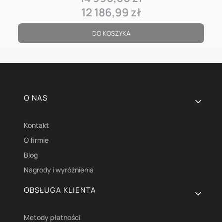
12 186,99 zł
Cena
DO KOSZYKA
Linki w stopce
O NAS
Kontakt
O firmie
Blog
Nagrody i wyróżnienia
OBSŁUGA KLIENTA
Metody płatności