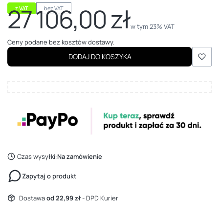
27 106,00 zł
z VAT
bez VAT
Cena
w tym 23% VAT
w tym
23%
VAT
Ceny podane bez kosztów dostawy.
DODAJ DO KOSZYKA
Czas wysyłki:
Na zamówienie
Zapytaj o produkt
Dostawa
od 22,99 zł
- DPD Kurier