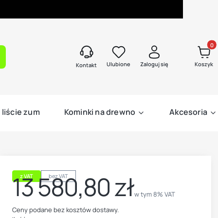
Produk
kaj
Ulubione
Zaloguj się
Koszyk
Kontakt
 liście zum
Kominki na drewno
Akcesoria
13 580,80 zł
z VAT
bez VAT
Cena
w tym 8% VAT
w tym
8%
VAT
Ceny podane bez kosztów dostawy.