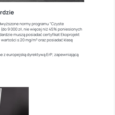
rdzie
podwyższone normy programu “Czyste
 (do 9 000 zł, nie więcej niż 45% poniesionych
ardzie muszą posiadać certyfikat Ekoprojekt
 wartości ≤ 20 mg/m³ oraz posiadać klasę
ne z europejską dyrektywą ErP; zapewniającą