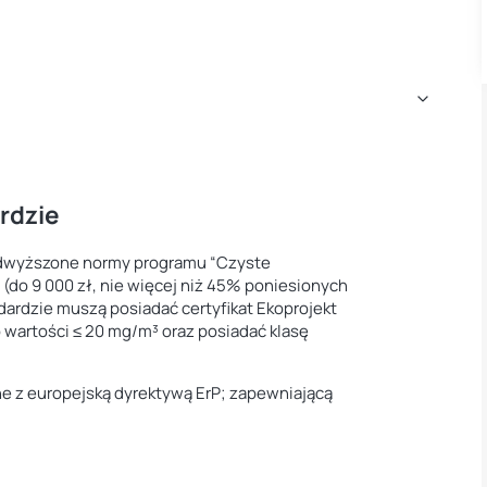
rdzie
podwyższone normy programu “Czyste
 (do 9 000 zł, nie więcej niż 45% poniesionych
ardzie muszą posiadać certyfikat Ekoprojekt
 wartości ≤ 20 mg/m³ oraz posiadać klasę
ne z europejską dyrektywą ErP; zapewniającą