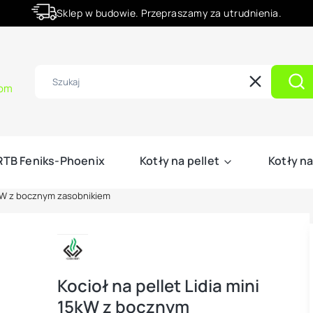
Sklep w budowie. Przepraszamy za utrudnienia.
Rabaty -50% na wybrane produkty
com
Wyczyść
Szu
 RTB Feniks-Phoenix
Kotły na pellet
Kotły na
15kW z bocznym zasobnikiem
Kocioł na pellet Lidia mini
15kW z bocznym