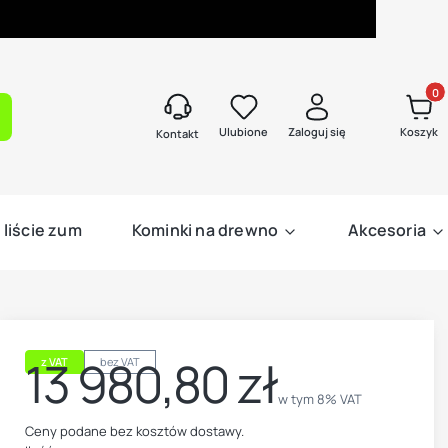
Produk
kaj
Ulubione
Zaloguj się
Koszyk
Kontakt
 liście zum
Kominki na drewno
Akcesoria
13 980,80 zł
z VAT
bez VAT
Cena
w tym 8% VAT
w tym
8%
VAT
Ceny podane bez kosztów dostawy.