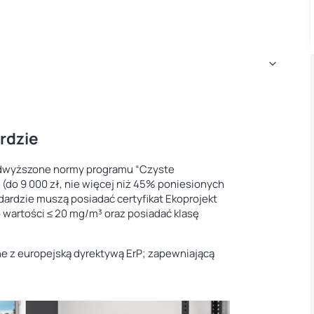
rdzie
podwyższone normy programu “Czyste
 (do 9 000 zł, nie więcej niż 45% poniesionych
ardzie muszą posiadać certyfikat Ekoprojekt
 wartości ≤ 20 mg/m³ oraz posiadać klasę
ne z europejską dyrektywą ErP; zapewniającą