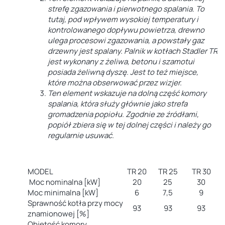
strefę zgazowania i pierwotnego spalania
. To
tutaj, pod wpływem wysokiej temperatury i
kontrolowanego dopływu powietrza
, drewno
ulega procesowi zgazowania, a powstały gaz
drzewny jest spalany
. Palnik w kotłach Stadler TR
jest wykonany z żeliwa, betonu i szamotu
i
posiada żeliwną dyszę
. Jest to też miejsce,
które można obserwować przez wizjer
.
Ten element wskazuje na
dolną część komory
spalania
, która służy głównie jako
strefa
gromadzenia popiołu
. Zgodnie ze źródłami,
popiół zbiera się w tej dolnej części i należy go
regularnie usuwać.
MODEL
TR 20
TR 25
TR 30
Moc nominalna [kW]
20
25
30
Moc minimalna [kW]
6
7,5
9
Sprawność kotła przy mocy
93
93
93
znamionowej [%]
Objętość komory