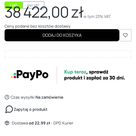
38 422,00 zł
z VAT
bez VAT
Cena
w tym 23% VAT
w tym
23%
VAT
Ceny podane bez kosztów dostawy.
DODAJ DO KOSZYKA
Czas wysyłki:
Na zamówienie
Zapytaj o produkt
Dostawa
od 22,99 zł
- DPD Kurier