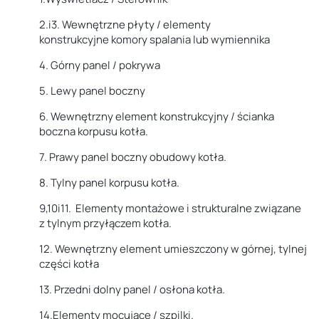
2.i3.
Wewnętrzne
płyty / elementy
konstrukcyjne
komory spalania lub wymiennika
4.
Górny panel / pokrywa
5.
Lewy panel boczny
6.
Wewnętrzny element konstrukcyjny / ścianka
boczna
korpusu kotła.
7.
Prawy panel boczny
obudowy kotła.
8.
Tylny panel
korpusu kotła.
9,10i11.
Elementy montażowe i strukturalne związane
z
tylnym przyłączem
kotła.
12.
Wewnętrzny element
umieszczony w górnej, tylnej
części kotła
13.
Przedni dolny panel / osłona
kotła.
14.
Elementy mocujące / szpilki.