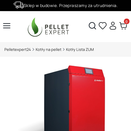
Sklep w budowie. Przepraszamy za utrudnienia.
Rabaty -50% na wybrane produkty
Produ
Otwórz wyszukiwarkę
Pelletexpert24
Kotły na pellet
Kotły Lista ZUM