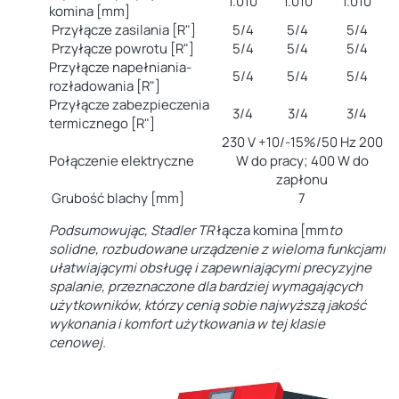
1.010
1.010
1.010
komina [mm]
Przyłącze zasilania [R"]
5/4
5/4
5/4
Przyłącze powrotu [R"]
5/4
5/4
5/4
Przyłącze napełniania-
5/4
5/4
5/4
rozładowania [R"]
Przyłącze zabezpieczenia
3/4
3/4
3/4
termicznego [R"]
230 V +10/-15%/50 Hz 200
Połączenie elektryczne
W do pracy; 400 W do
zapłonu
Grubość blachy [mm]
7
Podsumowując, Stadler TR
łącza komina [mm
to
solidne, rozbudowane urządzenie z wieloma funkcjami
ułatwiającymi obsługę i zapewniającymi precyzyjne
spalanie, przeznaczone dla bardziej wymagających
użytkowników, którzy cenią sobie najwyższą jakość
wykonania i komfort użytkowania w tej klasie
cenowej.