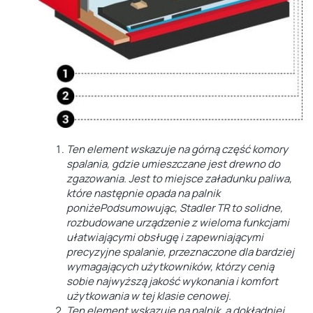
Ten element wskazuje na
górną część komory
spalania
, gdzie umieszczane jest drewno do
zgazowania
. Jest to miejsce załadunku paliwa,
które następnie opada na palnik
poniże
Podsumowując, Stadler TR to solidne,
rozbudowane urządzenie z wieloma funkcjami
ułatwiającymi obsługę i zapewniającymi
precyzyjne spalanie, przeznaczone dla bardziej
wymagających użytkowników, którzy cenią
sobie najwyższą jakość wykonania i komfort
użytkowania w tej klasie cenowej.
Ten element wskazuje na
palnik
, a dokładniej