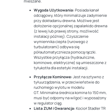
mieszane.
Wygoda Użytkowania:
Posiada
kanał
odciągowy
, który minimalizuje zadymienie
przy dokładaniu drewna
. Możliwe jest
dołożenie
opcjonalnej zapalarki
do drewna
(z lewej lub prawej strony, możliwość
instalacji później)
. Czyszczenie
wymiennika ciepła (rurowego z
turbulatorami) odbywa się
półautomatycznie
za pomocą rączki
.
Wszystkie przyłącza (hydrauliczne,
kominowe, elektryczne) są umieszczone
z
tyłu
kotła dla estetyki instalacji
.
Przyłącze Kominowe:
Jest
na sztywno z
tyłu
urządzenia, w przeciwieństwie do
ruchomego wylotu w modelu
GT.
Minimalna średnica komina to
150 mm
,
musi być odporny na wilgoć i wyposażony
w
regulator ciąg.
Lista ZUM i Gwarancja:
Kocioł Stadler TR