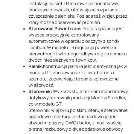
instalacji,
Kocioł TR ma również
dodatkowe,
środkowe drzwiczki
, ułatwiające rozpalanie i
czyszczenie paleniska
. Posiada też
wizjer
, przez
który można obserwować płomień.
Sterowanie Powietrzem:
Proces spalania jest
wysoce precyzyjnie kontrolowany
automatycznie w oparciu o odczyty z
sondy
Lambda.
W modelu TR regulacja powietrza
pierwotnego i wtórnego odbywa się za pomocą
dwóch niezależnych siłowników.
Palnik:
Konstrukcja palnika jest
identyczna jak w
modelu GT
, zbudowana z żeliwa, betonu i
szamotu, zapewniając te same sprawdzone
właściwość.
Sterownik:
Wy korzystuje ten sam standardowy,
dotykowy sterownik produkcji Montiv/Standler,
co w modelu GT.
Sterownik w języku polskim, oferuje sterowanie
pogodowe i obsługuje standardowo jeden
obwód mieszany, CWO i bufor, z możliwością
płatnej rozbudowy o dwa dodatkowe obwody