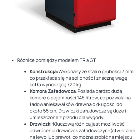
Różnice pomiędzy modelem TR a GT
Konstrukcja:
Wykonany ze
stali o grubości 7 mm
,
co przekłada się na solidność i znaczną wagę
kotła wynoszącą
720 kg
Komora Załadowcza:
Posiada
bardzo dużą
komorę o pojemności 145 litrów
, co pozwala na
ładowaniekawałków drewna o długości do
około
55 cm,
Drzwiczki załadowcze są duże i
umieszczone z przodu dla wygody.
Drzwiczki:
Kluczową różnicą jest możliwość
odwrócenia drzwiczek załadowczych
(otwieranie
na lewo lub prawo), co można zrobić na miejscu