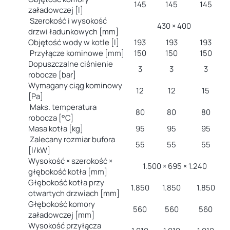
145
145
145
załadowczej [l]
Szerokość i wysokość
430 × 400
drzwi ładunkowych [mm]
Objętość wody w kotle [l]
193
193
193
Przyłącze kominowe [mm]
150
150
150
Dopuszczalne ciśnienie
3
3
3
robocze [bar]
Wymagany ciąg kominowy
12
12
15
[Pa]
Maks. temperatura
80
80
80
robocza [°C]
Masa kotła [kg]
95
95
95
Zalecany rozmiar bufora
55
55
55
[l/kW]
Wysokość × szerokość ×
1.500 × 695 × 1.240
głębokość kotła [mm]
Głębokość kotła przy
1.850
1.850
1.850
otwartych drzwiach [mm]
Głębokość komory
560
560
560
załadowczej [mm]
Wysokość przyłącza